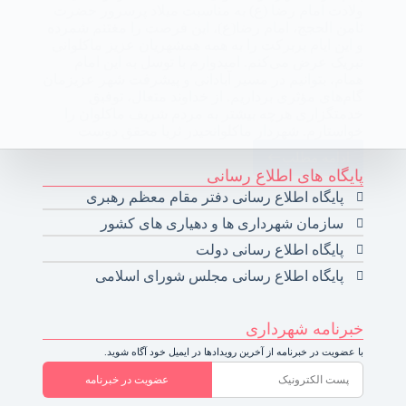
ولادت امام رضا (ع) به مناسبت میلاد پرسرور حضرت
ثامن الحجج، امام رضا(ع)، این فرصت را مغتنم شمرده
و این ایام پربرکت را به همه همشهریان عزیز ماکلوانی
تبریک عرض می‌کنم. امیدوارم با توسل به این امام
همام، بتوانیم در مسیر آبادانی و پیشرفت شهر عزیزمان
گام‌های مؤثری برداریم. از خداوند متعال، توفیق
خدمتگزاری هرچه بیشتر به مردم شریف ماکلوان را
خواستارم. شهردار ماکلوانحیدر ثریا محقق دوست
ادامه مطلب
پایگاه های اطلاع رسانی
پایگاه اطلاع رسانی دفتر مقام معظم رهبری
سازمان شهرداری ها و دهیاری های کشور
پایگاه اطلاع رسانی دولت
پایگاه اطلاع رسانی مجلس شورای اسلامی
خبرنامه شهرداری
با عضویت در خبرنامه از آخرین رویدادها در ایمیل خود آگاه شوید.
عضویت در خبرنامه