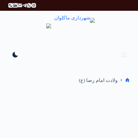
پ
ر
ش
ب
ه
م
ح
ت
و
ا
ولادت امام رضا (ع)