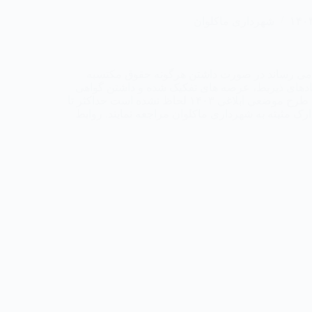
شهرداری ماکلوان
 می رساند در صورت داشتن هرگونه حقوق مکتسبه
نهادهای ذیربط، عرصه های تفکیک شده و داشتن گواهی
عدم خلاف ) که کاربری مکتسبه آنان در نقشه ضمیمه طرح موضعی ابلاغی ۱۴۰۳ لحاظ نشده است حداکثر تا
۱۴۰۴/۰۳ با داشتن اصل مدارک مثبته به شهرداری ماکلوان مراجعه نمایند. روابط