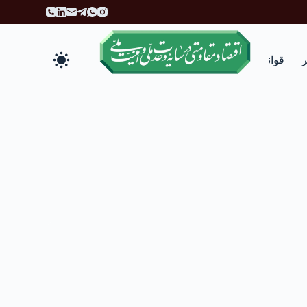
پ
ر
ش
ب
قوانین
انتقادات و پیشنهادات
ه
م
ح
ت
و
ا