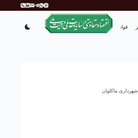
پ
ر
ش
ب
قوانین
انتقادات و پیشنهادات
ه
م
ح
ت
و
ا
هرداری ماکلوان