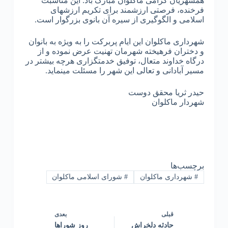
همشهریان گرامی ماکلوان مبارک باد. این مناسبت
فرخنده، فرصتی ارزشمند برای تکریم ارزشهای
اسلامی و الگوگیری از سیره آن بانوی بزرگوار است.
شهرداری ماکلوان این ایام پربرکت را به ویژه به بانوان
و دختران فرهیخته شهرمان تهنیت عرض نموده و از
درگاه خداوند متعال، توفیق خدمتگزاری هرچه بیشتر در
مسیر آبادانی و تعالی این شهر را مسئلت مینماید.
حیدر ثریا محقق دوست
شهردار ماکلوان
برچسب‌ها
#
شهرداری ماکلوان
#
شورای اسلامی ماکلوان
قبلی
بعدی
حادثه دلخراش
روز شوراها