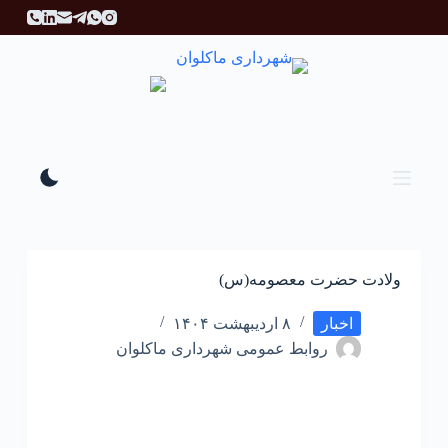
پ
ر
ش
ب
ه
م
ح
ت
و
ا
ولادت حضرت معصومه(س)
اخبار
۸ اردیبهشت ۱۴۰۴
روابط عمومی شهرداری ماکلوان