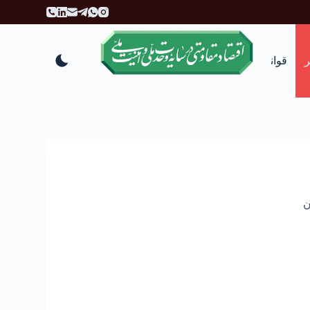
پ
ر
ش
ب
قوانین
انتقادات و پیشنهادات
ه
م
ح
ت
و
ا
ن