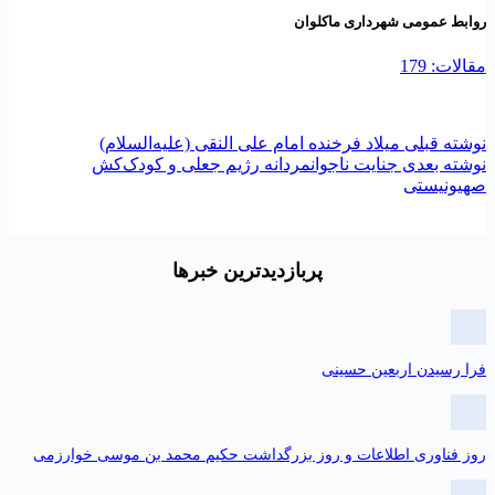
وابط عمومی شهرداری ماکلوان
قالات: 179
وشته
قبلی
میلاد فرخنده امام علی النقی (علیه‌السلام)
وشته
بعدی
جنایت ناجوانمردانه رژیم جعلی و کودک‌کش
هیونیستی
پربازدیدترین خبرها
را رسیدن اربعین حسینی
وز فناوری اطلاعات و روز بزرگداشت حکیم محمد بن موسی خوارزمی