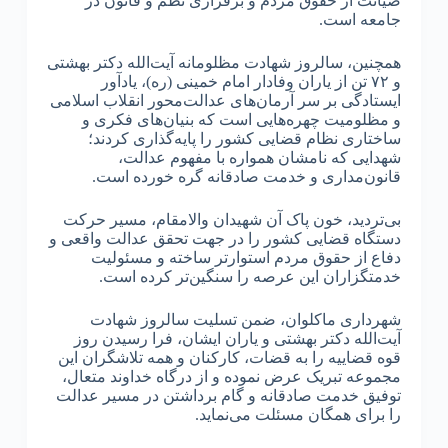
صیانت از حقوق مردم و برقراری نظم و قانون در
جامعه است.
همچنین، سالروز شهادت مظلومانه آیت‌الله دکتر بهشتی
و ۷۲ تن از یاران وفادار امام خمینی (ره)، یادآور
ایستادگی بر سر آرمان‌های عدالت‌محور انقلاب اسلامی
و مظلومیت چهره‌هایی است که بنیان‌های فکری و
ساختاری نظام قضایی کشور را پایه‌گذاری کردند؛
شهدایی که نامشان همواره با مفهوم عدالت،
قانون‌مداری و خدمت صادقانه گره خورده است.
بی‌تردید، خون پاک آن شهیدان والامقام، مسیر حرکت
دستگاه قضایی کشور را در جهت تحقق عدالت واقعی و
دفاع از حقوق مردم استوارتر ساخته و مسئولیت
خدمتگزاران این عرصه را سنگین‌تر کرده است.
شهرداری ماکلوان، ضمن تسلیت سالروز شهادت
آیت‌الله دکتر بهشتی و یاران ایشان، فرا رسیدن روز
قوه قضاییه را به قضات، کارکنان و همه تلاشگران این
مجموعه تبریک عرض نموده و از درگاه خداوند متعال،
توفیق خدمت صادقانه و گام برداشتن در مسیر عدالت
را برای همگان مسئلت می‌نماید.