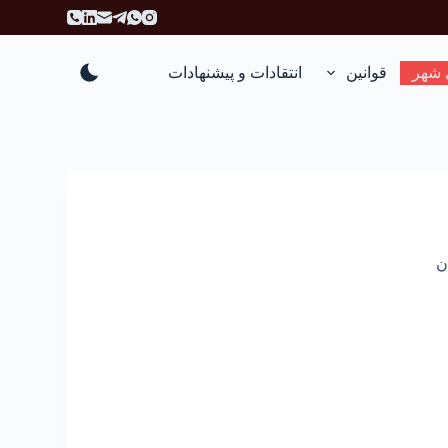
پ
ر
ش
 شهر
قوانین
انتقادات و پیشنهادات
ب
ه
م
ح
ت
و
ا
ن