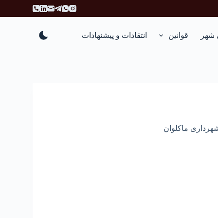
پ
ر
ش
 شهر
قوانین
انتقادات و پیشنهادات
ب
ه
م
ح
ت
و
ا
هرداری ماکلوان